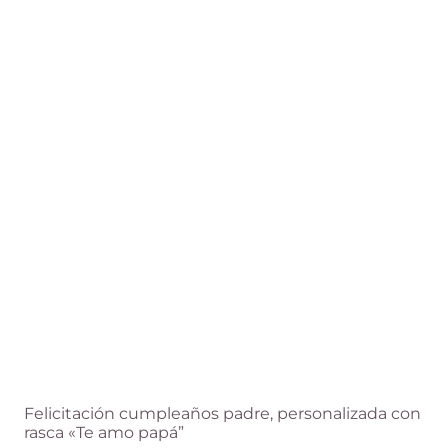
Las
opciones
se
pueden
elegir
en
la
página
de
producto
Felicitación cumpleaños padre, personalizada con
rasca «Te amo papá”