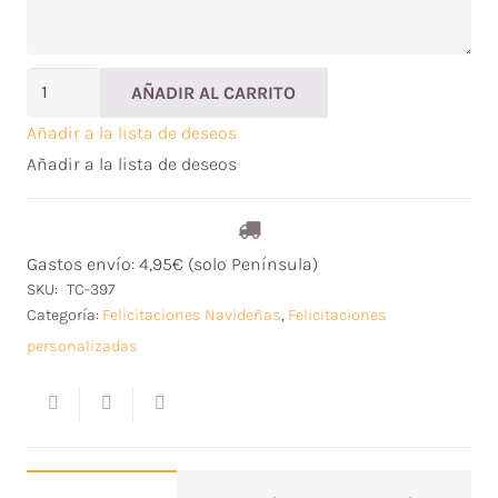
Tarjeta
AÑADIR AL CARRITO
Felicitación
Añadir a la lista de deseos
Navidad
Añadir a la lista de deseos
Personalizada
Regalo
Invisible
Gastos envío: 4,95€ (solo Península)
cantidad
SKU:
TC-397
Categoría:
Felicitaciones Navideñas
,
Felicitaciones
personalizadas