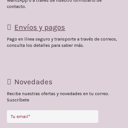
WahtsApp o a través de nuestro formulario de
elegir
contacto.
en
la
Envíos y pagos
página
de
Pago en línea seguro y transporte a través de correos,
producto
consulta los detalles para saber más.
Novedades
Recibe nuestras ofertas y novedades en tu correo.
Suscríbete