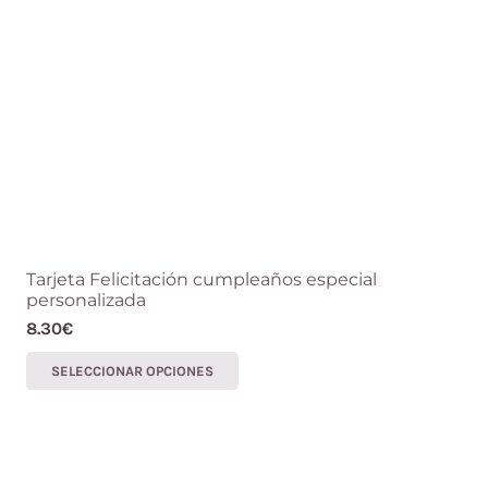
Tarjeta Felicitación cumpleaños especial
personalizada
8.30
€
Este
SELECCIONAR OPCIONES
producto
tiene
múltiples
variantes.