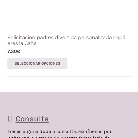
Felicitación padres divertida personalizada Papá
eres la Caña
7.30
€
Este
SELECCIONAR OPCIONES
producto
tiene
múltiples
variantes.
Las
opciones
Consulta
se
pueden
Tienes alguna duda o consulta, escríbenos por