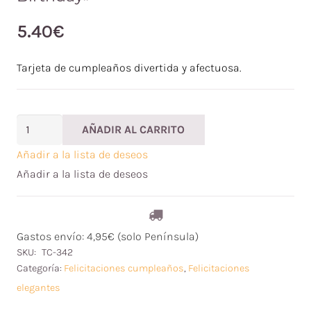
5.40
€
Tarjeta de cumpleaños divertida y afectuosa.
Tarjeta
AÑADIR AL CARRITO
de
Añadir a la lista de deseos
felicitación
Añadir a la lista de deseos
"Happy
Birthday"
cantidad
Gastos envío: 4,95€ (solo Península)
SKU:
TC-342
Categoría:
Felicitaciones cumpleaños
,
Felicitaciones
elegantes