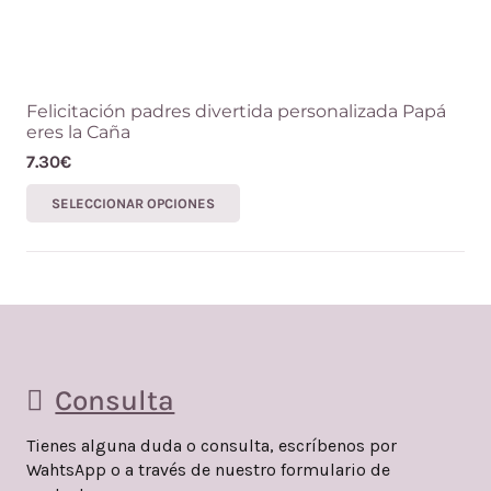
Felicitación padres divertida personalizada Papá
eres la Caña
7.30
€
Este
SELECCIONAR OPCIONES
producto
tiene
múltiples
variantes.
Las
opciones
Consulta
se
pueden
Tienes alguna duda o consulta, escríbenos por
WahtsApp o a través de nuestro formulario de
elegir