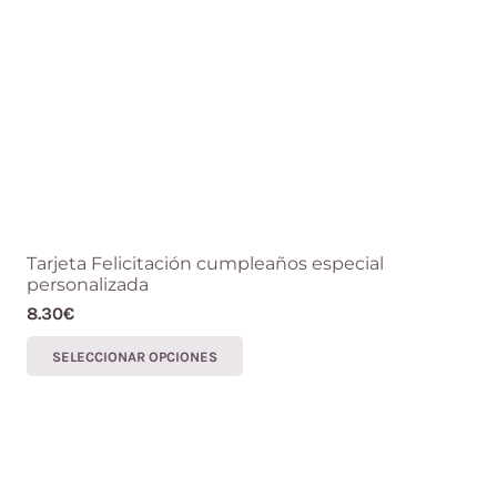
Tarjeta Felicitación cumpleaños especial
personalizada
8.30
€
Este
SELECCIONAR OPCIONES
producto
tiene
múltiples
variantes.