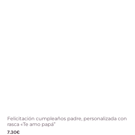
Las
opciones
se
pueden
elegir
en
la
página
de
producto
Felicitación cumpleaños padre, personalizada con
rasca «Te amo papá”
7.30
€