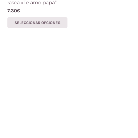
rasca «Te amo papá”
7.30
€
Este
SELECCIONAR OPCIONES
producto
tiene
múltiples
variantes.
Las
opciones
se
pueden
elegir
en
la
página
de