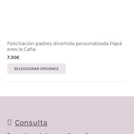
producto
Felicitación padres divertida personalizada Papá
eres la Caña
7.30
€
Este
SELECCIONAR OPCIONES
producto
tiene
múltiples
variantes.
Las
opciones
Consulta
se