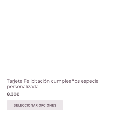
Tarjeta Felicitación cumpleaños especial
personalizada
8.30
€
Este
SELECCIONAR OPCIONES
producto
tiene
múltiples