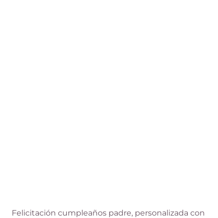
variantes.
Las
opciones
se
pueden
elegir
en
la
página
de
producto
Felicitación cumpleaños padre, personalizada con