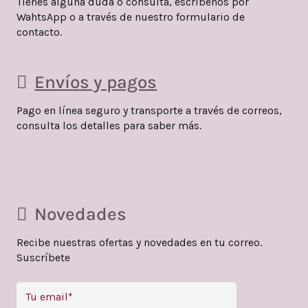
pueden
Tienes alguna duda o consulta, escríbenos por
WahtsApp o a través de nuestro formulario de
elegir
contacto.
en
la
Envíos y pagos
página
de
Pago en línea seguro y transporte a través de correos,
producto
consulta los detalles para saber más.
Novedades
Recibe nuestras ofertas y novedades en tu correo.
Suscríbete