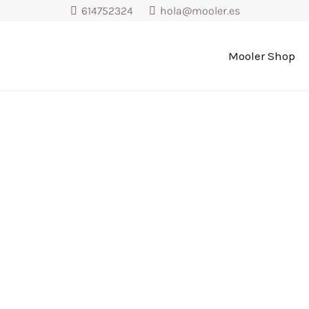
614752324
hola@mooler.es
Mooler Shop