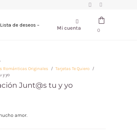
Lista de deseos –
Mi cuenta
0
/
nes Románticas Originales
/
Tarjetas Te Quiero
/
u y yo
tación Junt@s tu y yo
n mucho amor.