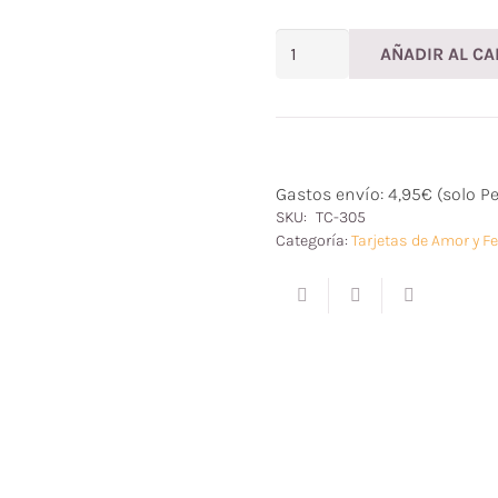
Tarjeta
AÑADIR AL CA
de
felicitación
Junt@s
tu
y
Gastos envío: 4,95€ (solo P
yo
SKU:
TC-305
cantidad
Categoría:
Tarjetas de Amor y F