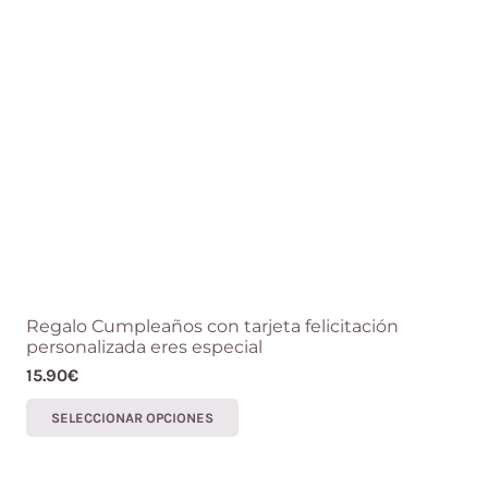
elegir
en
la
página
de
producto
Regalo Cumpleaños con tarjeta felicitación
personalizada eres especial
15.90
€
Este
SELECCIONAR OPCIONES
producto
tiene