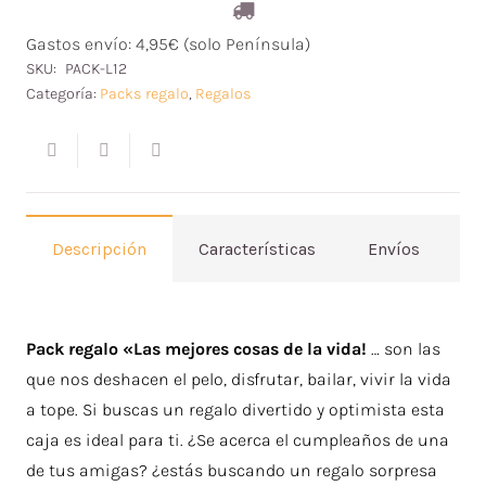
de
Gastos envío: 4,95€ (solo Península)
la
SKU:
PACK-L12
vida
Categoría:
Packs regalo
,
Regalos
cantidad
Descripción
Características
Envíos
V
Pack regalo «Las mejores cosas de la vida!
… son las
que nos deshacen el pelo, disfrutar, bailar, vivir la vida
a tope. Si buscas un regalo divertido y optimista esta
caja es ideal para ti. ¿Se acerca el cumpleaños de una
de tus amigas? ¿estás buscando un regalo sorpresa