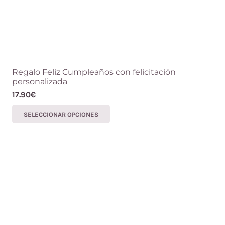
Regalo Feliz Cumpleaños con felicitación
personalizada
17.90
€
Este
SELECCIONAR OPCIONES
producto
tiene
múltiples
variantes.
Las
opciones
se
pueden