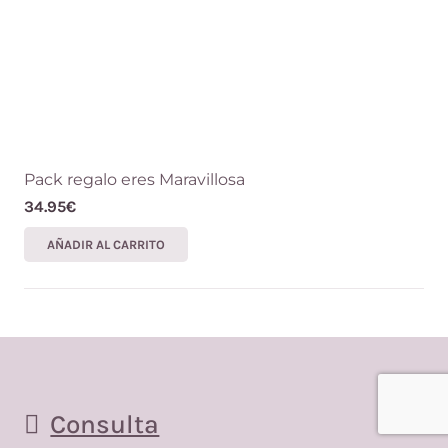
de
producto
Pack regalo eres Maravillosa
34.95
€
AÑADIR AL CARRITO
Consulta