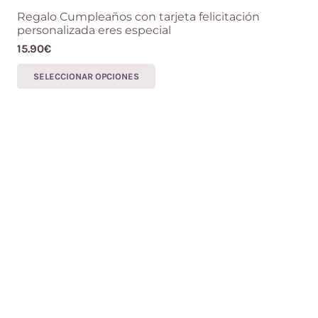
Regalo Cumpleaños con tarjeta felicitación
personalizada eres especial
15.90
€
Este
SELECCIONAR OPCIONES
producto
tiene
múltiples
variantes.
Las
opciones
se
pueden
elegir
en
la
página