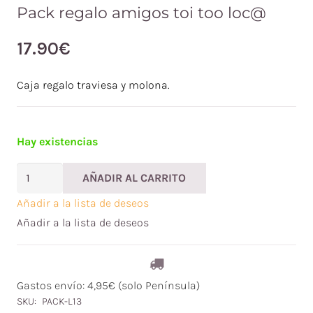
Pack regalo amigos toi too loc@
17.90
€
Caja regalo traviesa y molona.
Hay existencias
Pack
AÑADIR AL CARRITO
regalo
Añadir a la lista de deseos
amigos
Añadir a la lista de deseos
toi
too
loc@
Gastos envío: 4,95€ (solo Península)
cantidad
SKU:
PACK-L13