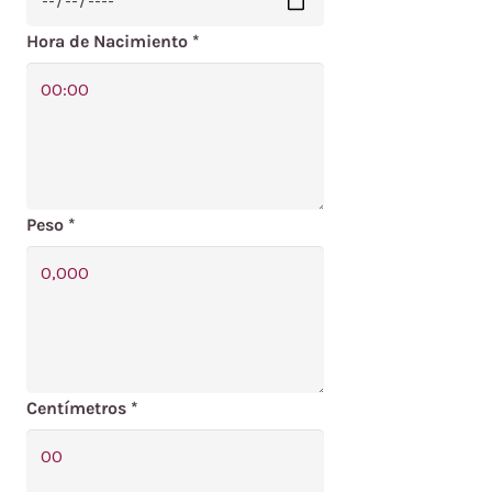
Hora de Nacimiento
*
Natalicio
Libra,
lámina
personalizada
bebé
cantidad
Peso
*
Centímetros
*