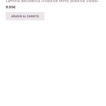
Lámina decorativa «Positive Mind, positive Vibes»
9.95
€
AÑADIR AL CARRITO